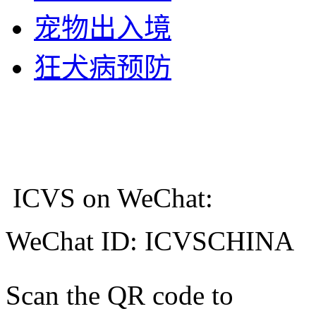
宠物出入境
狂犬病预防
ICVS on WeChat:
WeChat ID: ICVSCHINA
Scan the QR code to