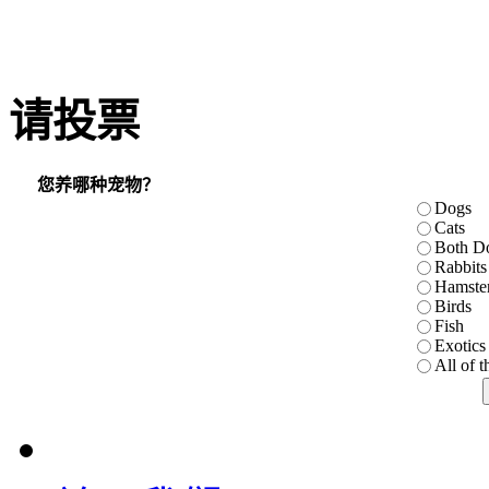
请投票
您养哪种宠物？
Dogs
Cats
Both D
Rabbits
Hamste
Birds
Fish
Exotics 
All of 