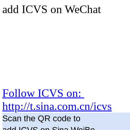
add ICVS on WeChat
Follow ICVS on:
http://t.sina.com.cn/icvs
Scan the QR code to
add ICVS on Sina WeiBo