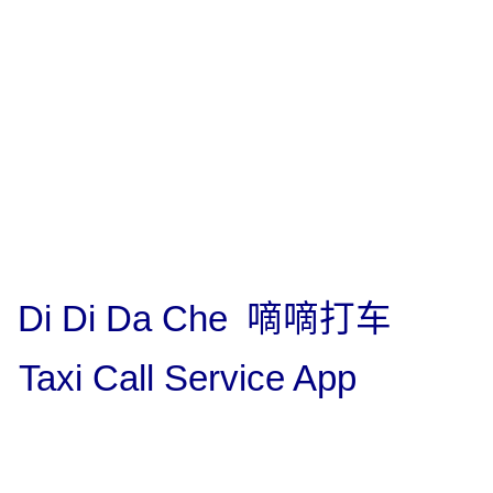
Di Di Da Che
嘀嘀
打
车
Taxi Call Service App